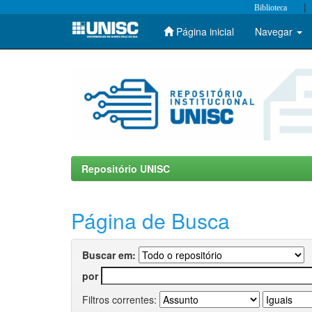
|
Biblioteca
Página inicial
Navegar
Skip
navigation
Repositório UNISC
Página de Busca
Buscar em:
por
Filtros correntes: