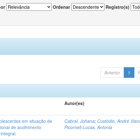
por
Ordenar
Registro(s)
Anterior
1
Autor(es)
dolescentes em situação de
Cabral, Johana
;
Custódio, André Vian
acional de acolhimento
Picornell-Lucas, Antonia
integral.