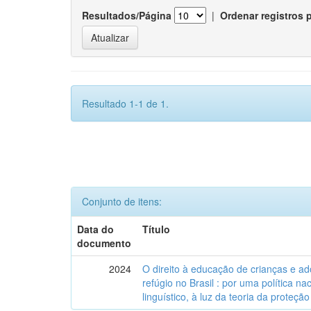
Resultados/Página
|
Ordenar registros 
Resultado 1-1 de 1.
Conjunto de itens:
Data do
Título
documento
2024
O direito à educação de crianças e a
refúgio no Brasil : por uma política n
linguístico, à luz da teoria da proteção 