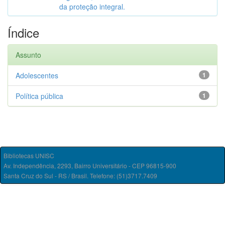
da proteção integral.
Índice
Assunto
Adolescentes
1
Política pública
1
Bibliotecas UNISC
Av. Independência, 2293, Bairro Universitário - CEP 96815-900
Santa Cruz do Sul - RS / Brasil. Telefone: (51)3717.7409