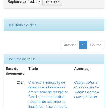
Registro(s)
Resultado 1-1 de 1.
Anterior
1
Póximo
Conjunto de itens:
Data do
Título
Autor(es)
documento
2024
O direito à educação de
Cabral, Johana
;
crianças e adolescentes
Custódio, André
em situação de refúgio no
Viana
;
Picornell-
Brasil : por uma política
Lucas, Antonia
nacional de acolhimento
linguístico, à luz da teoria