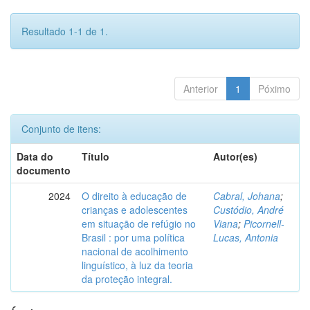
Resultado 1-1 de 1.
Anterior
1
Póximo
Conjunto de itens:
Data do
Título
Autor(es)
documento
2024
O direito à educação de
Cabral, Johana
;
crianças e adolescentes
Custódio, André
em situação de refúgio no
Viana
;
Picornell-
Brasil : por uma política
Lucas, Antonia
nacional de acolhimento
linguístico, à luz da teoria
da proteção integral.