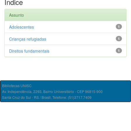
Índice
Assunto
Adolescentes
1
Crianças refugiadas
1
Direitos fundamentais
1
Bibliotecas UNISC
Av. Independência, 2293, Bairro Universitário - CEP 96815-900
Santa Cruz do Sul - RS / Brasil. Telefone: (51)3717.7409