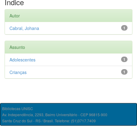
Índice
Autor
Cabral, Johana
1
Assunto
Adolescentes
1
Crianças
1
Bibliotecas UNISC
Av. Independência, 2293, Bairro Universitário - CEP 96815-900
Santa Cruz do Sul - RS / Brasil. Telefone: (51)3717.7409