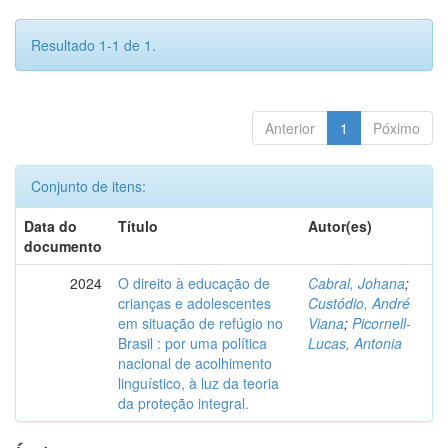
Resultado 1-1 de 1.
Anterior
1
Póximo
Conjunto de itens:
Data do
Título
Autor(es)
documento
2024
O direito à educação de
Cabral, Johana
;
crianças e adolescentes
Custódio, André
em situação de refúgio no
Viana
;
Picornell-
Brasil : por uma política
Lucas, Antonia
nacional de acolhimento
linguístico, à luz da teoria
da proteção integral.