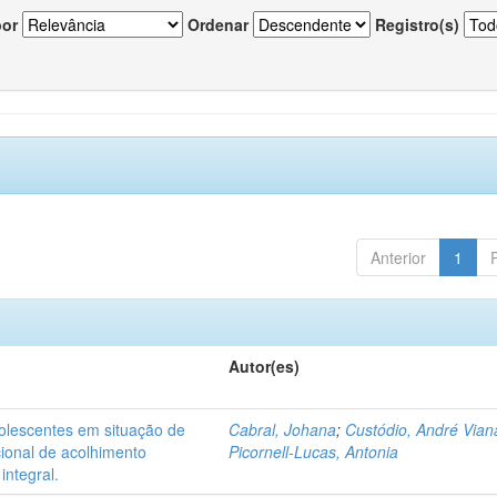
por
Ordenar
Registro(s)
Anterior
1
Autor(es)
dolescentes em situação de
Cabral, Johana
;
Custódio, André Vian
acional de acolhimento
Picornell-Lucas, Antonia
integral.