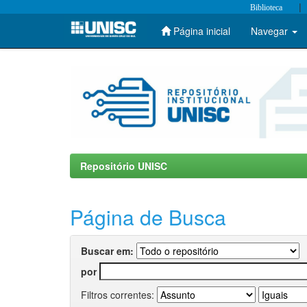
|
Biblioteca
Página inicial
Navegar
Skip
navigation
Repositório UNISC
Página de Busca
Buscar em:
por
Filtros correntes: