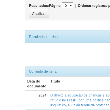
Resultados/Página
|
Ordenar registros 
Resultado 1-1 de 1.
Conjunto de itens:
Data do
Título
documento
2024
O direito à educação de crianças e a
refúgio no Brasil : por uma política n
linguístico, à luz da teoria da proteção 