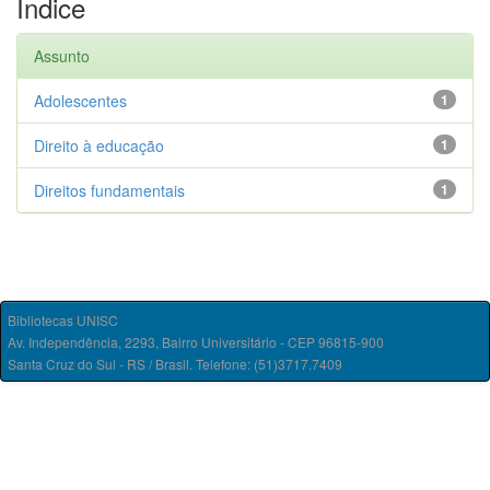
Índice
Assunto
Adolescentes
1
Direito à educação
1
Direitos fundamentais
1
Bibliotecas UNISC
Av. Independência, 2293, Bairro Universitário - CEP 96815-900
Santa Cruz do Sul - RS / Brasil. Telefone: (51)3717.7409