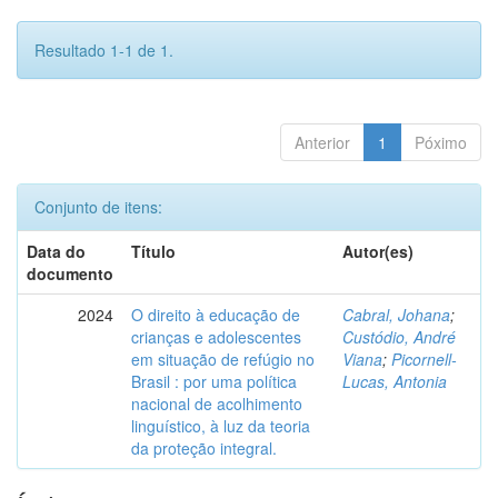
Resultado 1-1 de 1.
Anterior
1
Póximo
Conjunto de itens:
Data do
Título
Autor(es)
documento
2024
O direito à educação de
Cabral, Johana
;
crianças e adolescentes
Custódio, André
em situação de refúgio no
Viana
;
Picornell-
Brasil : por uma política
Lucas, Antonia
nacional de acolhimento
linguístico, à luz da teoria
da proteção integral.