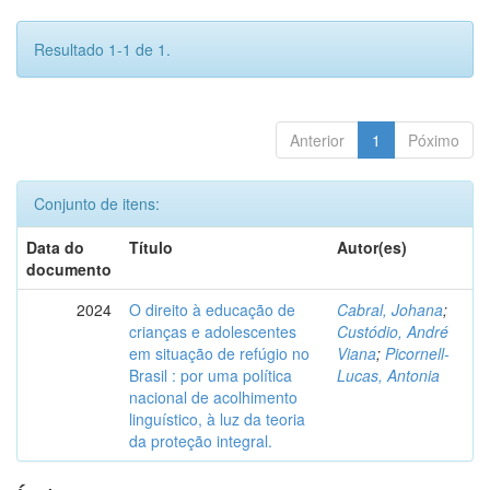
Resultado 1-1 de 1.
Anterior
1
Póximo
Conjunto de itens:
Data do
Título
Autor(es)
documento
2024
O direito à educação de
Cabral, Johana
;
crianças e adolescentes
Custódio, André
em situação de refúgio no
Viana
;
Picornell-
Brasil : por uma política
Lucas, Antonia
nacional de acolhimento
linguístico, à luz da teoria
da proteção integral.