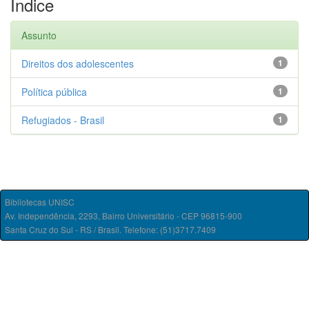
Índice
Assunto
Direitos dos adolescentes
1
Política pública
1
Refugiados - Brasil
1
Bibliotecas UNISC
Av. Independência, 2293, Bairro Universitário - CEP 96815-900
Santa Cruz do Sul - RS / Brasil. Telefone: (51)3717.7409