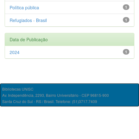
Política pública
1
Refugiados - Brasil
1
Data de Publicação
2024
1
Bibliotecas UNISC
Av. Independência, 2293, Bairro Universitário - CEP 96815-900
Santa Cruz do Sul - RS / Brasil. Telefone: (51)3717.7409