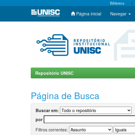
|
Biblioteca
Página inicial
Navegar
Skip
navigation
Repositório UNISC
Página de Busca
Buscar em:
por
Filtros correntes: