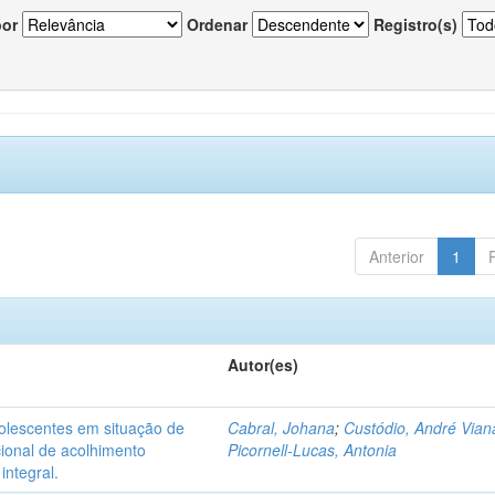
por
Ordenar
Registro(s)
Anterior
1
Autor(es)
dolescentes em situação de
Cabral, Johana
;
Custódio, André Vian
acional de acolhimento
Picornell-Lucas, Antonia
integral.