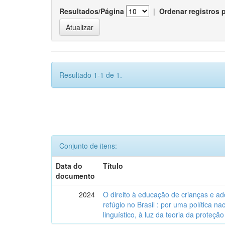
Resultados/Página
|
Ordenar registros 
Resultado 1-1 de 1.
Conjunto de itens:
Data do
Título
documento
2024
O direito à educação de crianças e a
refúgio no Brasil : por uma política n
linguístico, à luz da teoria da proteção 