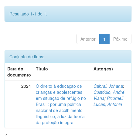
Resultado 1-1 de 1.
Anterior
1
Póximo
Conjunto de itens:
Data do
Título
Autor(es)
documento
2024
O direito à educação de
Cabral, Johana
;
crianças e adolescentes
Custódio, André
em situação de refúgio no
Viana
;
Picornell-
Brasil : por uma política
Lucas, Antonia
nacional de acolhimento
linguístico, à luz da teoria
da proteção integral.