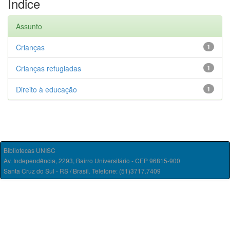
Índice
Assunto
Crianças
1
Crianças refugiadas
1
Direito à educação
1
Bibliotecas UNISC
Av. Independência, 2293, Bairro Universitário - CEP 96815-900
Santa Cruz do Sul - RS / Brasil. Telefone: (51)3717.7409