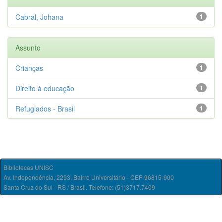
Cabral, Johana
1
Assunto
Crianças
1
Direito à educação
1
Refugiados - Brasil
1
Bibliotecas UNISC
Av. Independência, 2293, Bairro Universitário - CEP 96815-900
Santa Cruz do Sul - RS / Brasil. Telefone: (51)3717.7409