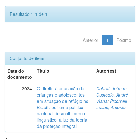
Resultado 1-1 de 1.
Anterior
1
Póximo
Conjunto de itens:
Data do
Título
Autor(es)
documento
2024
O direito à educação de
Cabral, Johana
;
crianças e adolescentes
Custódio, André
em situação de refúgio no
Viana
;
Picornell-
Brasil : por uma política
Lucas, Antonia
nacional de acolhimento
linguístico, à luz da teoria
da proteção integral.