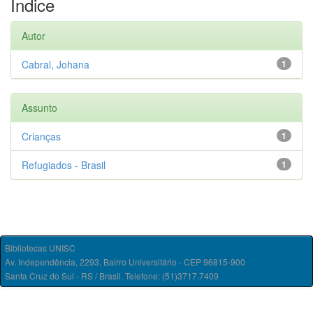
Índice
Autor
Cabral, Johana
1
Assunto
Crianças
1
Refugiados - Brasil
1
Bibliotecas UNISC
Av. Independência, 2293, Bairro Universitário - CEP 96815-900
Santa Cruz do Sul - RS / Brasil. Telefone: (51)3717.7409