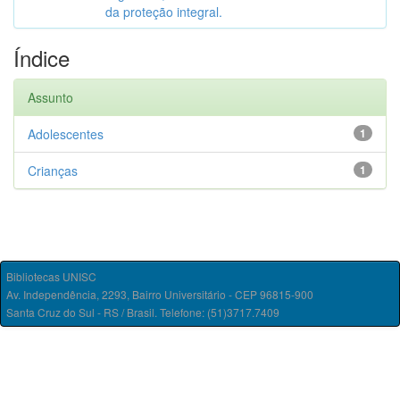
da proteção integral.
Índice
Assunto
Adolescentes
1
Crianças
1
Bibliotecas UNISC
Av. Independência, 2293, Bairro Universitário - CEP 96815-900
Santa Cruz do Sul - RS / Brasil. Telefone: (51)3717.7409