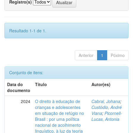
Registro(s)
Resultado 1-1 de 1.
Anterior
1
Póximo
Conjunto de itens:
Data do
Título
Autor(es)
documento
2024
O direito à educação de
Cabral, Johana
;
crianças e adolescentes
Custódio, André
em situação de refúgio no
Viana
;
Picornell-
Brasil : por uma política
Lucas, Antonia
nacional de acolhimento
linguístico, à luz da teoria