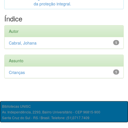
da proteção integral.
Índice
Autor
Cabral, Johana
1
Assunto
Crianças
1
Bibliotecas UNISC
Av. Independência, 2293, Bairro Universitário - CEP 96815-900
Santa Cruz do Sul - RS / Brasil. Telefone: (51)3717.7409