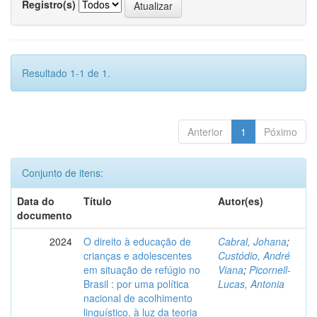
Registro(s)
Resultado 1-1 de 1.
Anterior
1
Póximo
Conjunto de itens:
Data do
Título
Autor(es)
documento
2024
O direito à educação de
Cabral, Johana
;
crianças e adolescentes
Custódio, André
em situação de refúgio no
Viana
;
Picornell-
Brasil : por uma política
Lucas, Antonia
nacional de acolhimento
linguístico, à luz da teoria