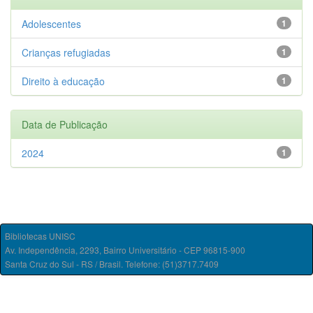
Adolescentes
1
Crianças refugiadas
1
Direito à educação
1
Data de Publicação
2024
1
Bibliotecas UNISC
Av. Independência, 2293, Bairro Universitário - CEP 96815-900
Santa Cruz do Sul - RS / Brasil. Telefone: (51)3717.7409