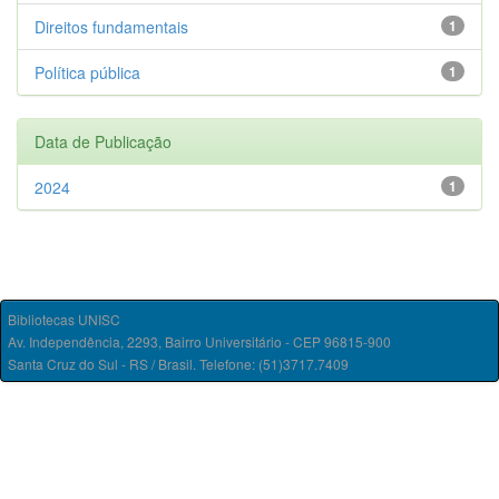
Direitos fundamentais
1
Política pública
1
Data de Publicação
2024
1
Bibliotecas UNISC
Av. Independência, 2293, Bairro Universitário - CEP 96815-900
Santa Cruz do Sul - RS / Brasil. Telefone: (51)3717.7409