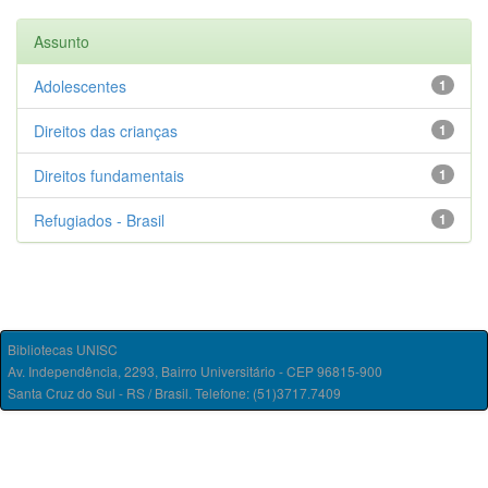
Assunto
Adolescentes
1
Direitos das crianças
1
Direitos fundamentais
1
Refugiados - Brasil
1
Bibliotecas UNISC
Av. Independência, 2293, Bairro Universitário - CEP 96815-900
Santa Cruz do Sul - RS / Brasil. Telefone: (51)3717.7409