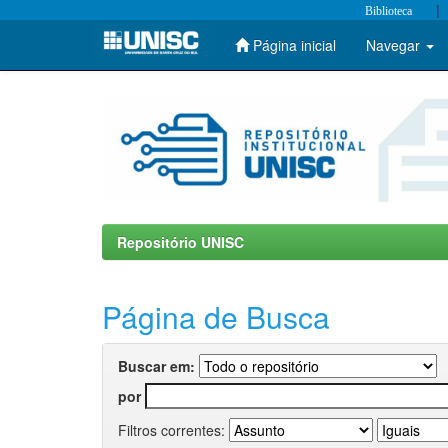
|
Biblioteca
Página inicial
Navegar
Skip
navigation
Repositório UNISC
Página de Busca
Buscar em:
por
Filtros correntes: