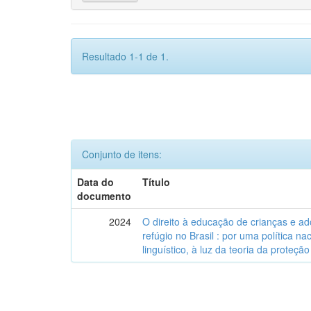
Resultado 1-1 de 1.
Conjunto de itens:
Data do
Título
documento
2024
O direito à educação de crianças e a
refúgio no Brasil : por uma política n
linguístico, à luz da teoria da proteção 