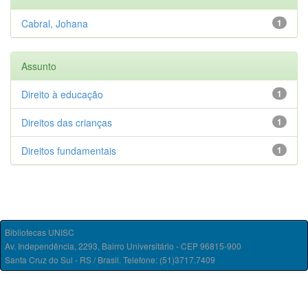
Cabral, Johana
1
Assunto
Direito à educação
1
Direitos das crianças
1
Direitos fundamentais
1
Bibliotecas UNISC
Av. Independência, 2293, Bairro Universitário - CEP 96815-900
Santa Cruz do Sul - RS / Brasil. Telefone: (51)3717.7409