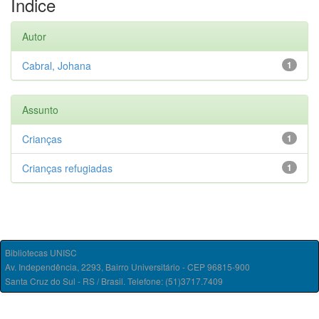
Índice
Autor
Cabral, Johana
1
Assunto
Crianças
1
Crianças refugiadas
1
Bibliotecas UNISC
Av. Independência, 2293, Bairro Universitário - CEP 96815-900
Santa Cruz do Sul - RS / Brasil. Telefone: (51)3717.7409