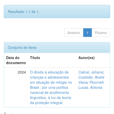
Resultado 1-1 de 1.
Anterior
1
Póximo
Conjunto de itens:
Data do
Título
Autor(es)
documento
2024
O direito à educação de
Cabral, Johana
;
crianças e adolescentes
Custódio, André
em situação de refúgio no
Viana
;
Picornell-
Brasil : por uma política
Lucas, Antonia
nacional de acolhimento
linguístico, à luz da teoria
da proteção integral.