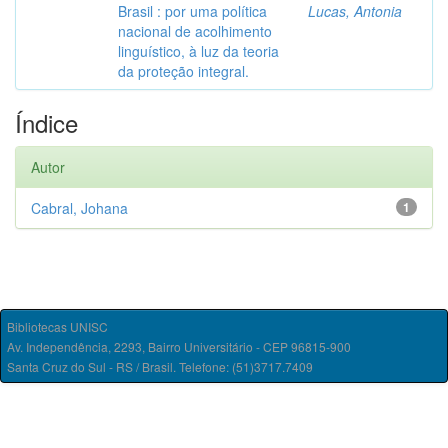
Brasil : por uma política
Lucas, Antonia
nacional de acolhimento
linguístico, à luz da teoria
da proteção integral.
Índice
Autor
Cabral, Johana
1
Bibliotecas UNISC
Av. Independência, 2293, Bairro Universitário - CEP 96815-900
Santa Cruz do Sul - RS / Brasil. Telefone: (51)3717.7409