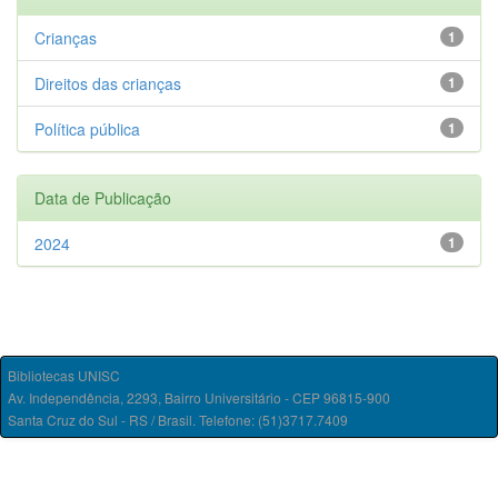
Crianças
1
Direitos das crianças
1
Política pública
1
Data de Publicação
2024
1
Bibliotecas UNISC
Av. Independência, 2293, Bairro Universitário - CEP 96815-900
Santa Cruz do Sul - RS / Brasil. Telefone: (51)3717.7409