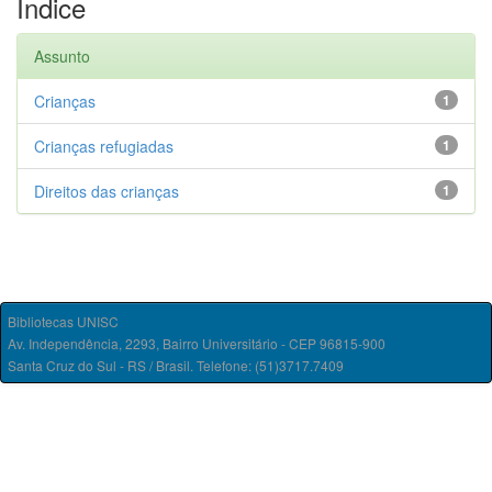
Índice
Assunto
Crianças
1
Crianças refugiadas
1
Direitos das crianças
1
Bibliotecas UNISC
Av. Independência, 2293, Bairro Universitário - CEP 96815-900
Santa Cruz do Sul - RS / Brasil. Telefone: (51)3717.7409