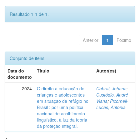
Resultado 1-1 de 1.
Anterior
1
Póximo
Conjunto de itens:
Data do
Título
Autor(es)
documento
2024
O direito à educação de
Cabral, Johana
;
crianças e adolescentes
Custódio, André
em situação de refúgio no
Viana
;
Picornell-
Brasil : por uma política
Lucas, Antonia
nacional de acolhimento
linguístico, à luz da teoria
da proteção integral.