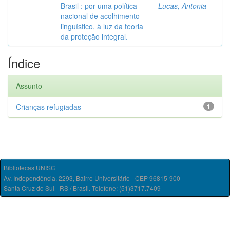
Brasil : por uma política
Lucas, Antonia
nacional de acolhimento
linguístico, à luz da teoria
da proteção integral.
Índice
Assunto
Crianças refugiadas
1
Bibliotecas UNISC
Av. Independência, 2293, Bairro Universitário - CEP 96815-900
Santa Cruz do Sul - RS / Brasil. Telefone: (51)3717.7409