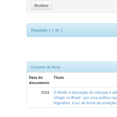
Resultado 1-1 de 1.
Conjunto de itens:
Data do
Título
documento
2024
O direito à educação de crianças e a
refúgio no Brasil : por uma política n
linguístico, à luz da teoria da proteção 