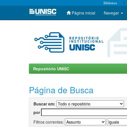
|
Biblioteca
Página inicial
Navegar
Skip
navigation
Repositório UNISC
Página de Busca
Buscar em:
por
Filtros correntes: