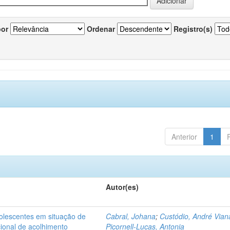
por
Ordenar
Registro(s)
Anterior
1
Autor(es)
dolescentes em situação de
Cabral, Johana
;
Custódio, André Vian
acional de acolhimento
Picornell-Lucas, Antonia