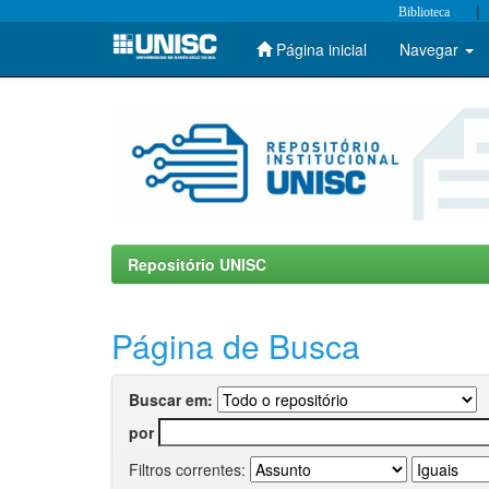
|
Biblioteca
Página inicial
Navegar
Skip
navigation
Repositório UNISC
Página de Busca
Buscar em:
por
Filtros correntes: