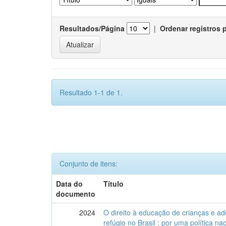
Resultados/Página
|
Ordenar registros 
Resultado 1-1 de 1.
Conjunto de itens:
Data do
Título
documento
2024
O direito à educação de crianças e a
refúgio no Brasil : por uma política n