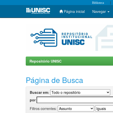
|
Biblioteca
Página inicial
Navegar
Skip
navigation
Repositório UNISC
Página de Busca
Buscar em:
por
Filtros correntes: