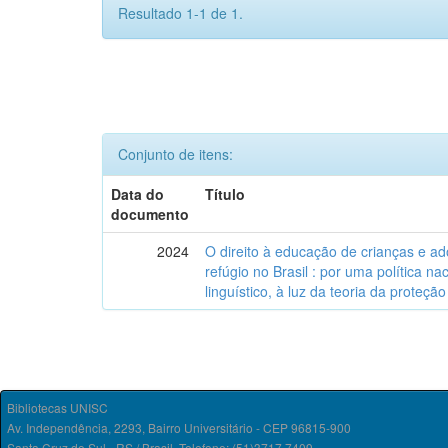
Resultado 1-1 de 1.
Conjunto de itens:
Data do
Título
documento
2024
O direito à educação de crianças e a
refúgio no Brasil : por uma política n
linguístico, à luz da teoria da proteção 
Bibliotecas UNISC
Av. Independência, 2293, Bairro Universitário - CEP 96815-900
Santa Cruz do Sul - RS / Brasil. Telefone: (51)3717.7409