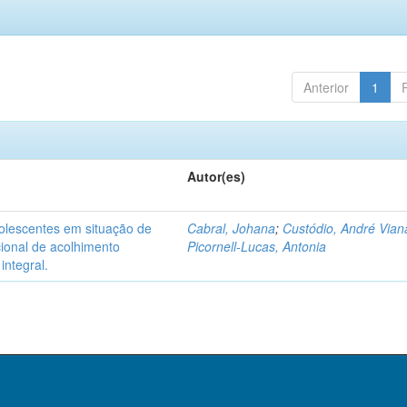
Anterior
1
Autor(es)
dolescentes em situação de
Cabral, Johana
;
Custódio, André Vian
acional de acolhimento
Picornell-Lucas, Antonia
integral.