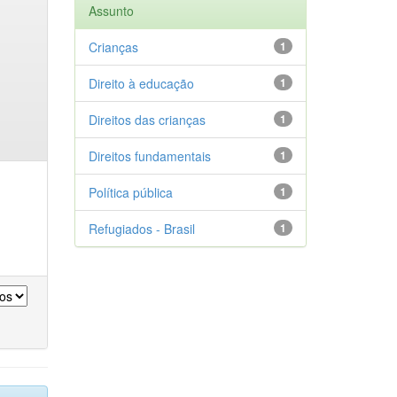
Assunto
Crianças
1
Direito à educação
1
Direitos das crianças
1
Direitos fundamentais
1
Política pública
1
Refugiados - Brasil
1