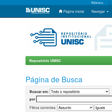
|
Biblioteca
Página inicial
Navegar
Skip
navigation
Repositório UNISC
Página de Busca
Buscar em:
por
Filtros correntes: