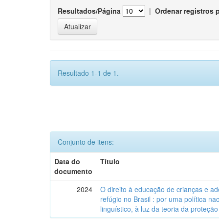
Resultados/Página
|
Ordenar registros 
Resultado 1-1 de 1.
Conjunto de itens:
Data do
Título
documento
2024
O direito à educação de crianças e a
refúgio no Brasil : por uma política n
linguístico, à luz da teoria da proteção 