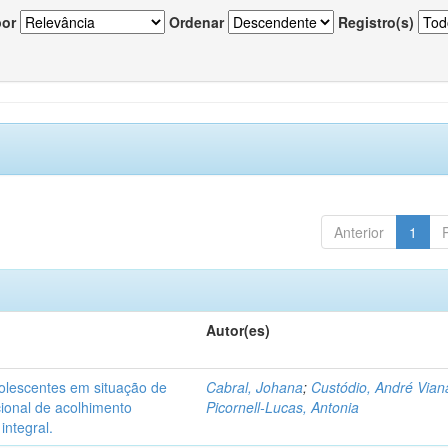
por
Ordenar
Registro(s)
Anterior
1
Autor(es)
dolescentes em situação de
Cabral, Johana
;
Custódio, André Vian
acional de acolhimento
Picornell-Lucas, Antonia
integral.