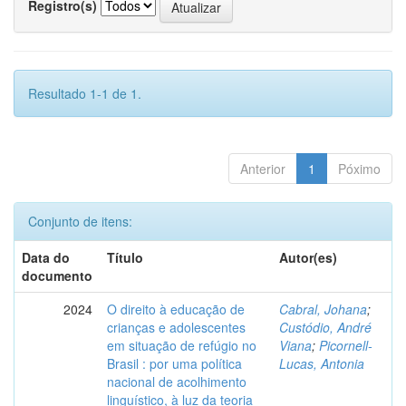
Registro(s)
Resultado 1-1 de 1.
Anterior
1
Póximo
Conjunto de itens:
Data do
Título
Autor(es)
documento
2024
O direito à educação de
Cabral, Johana
;
crianças e adolescentes
Custódio, André
em situação de refúgio no
Viana
;
Picornell-
Brasil : por uma política
Lucas, Antonia
nacional de acolhimento
linguístico, à luz da teoria