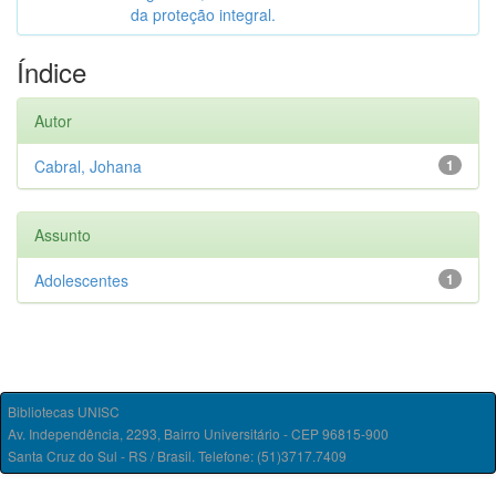
da proteção integral.
Índice
Autor
Cabral, Johana
1
Assunto
Adolescentes
1
Bibliotecas UNISC
Av. Independência, 2293, Bairro Universitário - CEP 96815-900
Santa Cruz do Sul - RS / Brasil. Telefone: (51)3717.7409