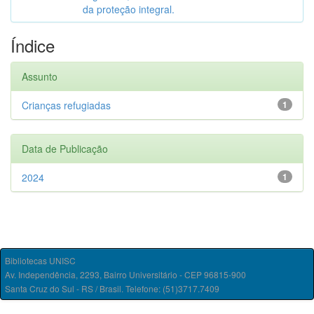
da proteção integral.
Índice
Assunto
Crianças refugiadas
1
Data de Publicação
2024
1
Bibliotecas UNISC
Av. Independência, 2293, Bairro Universitário - CEP 96815-900
Santa Cruz do Sul - RS / Brasil. Telefone: (51)3717.7409