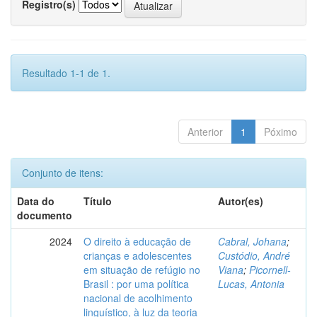
Registro(s)
Resultado 1-1 de 1.
Anterior
1
Póximo
Conjunto de itens:
Data do
Título
Autor(es)
documento
2024
O direito à educação de
Cabral, Johana
;
crianças e adolescentes
Custódio, André
em situação de refúgio no
Viana
;
Picornell-
Brasil : por uma política
Lucas, Antonia
nacional de acolhimento
linguístico, à luz da teoria