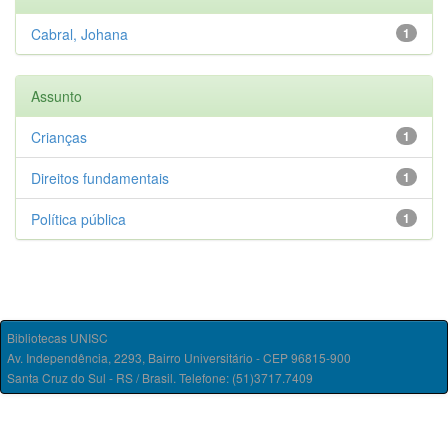
Cabral, Johana
1
Assunto
Crianças
1
Direitos fundamentais
1
Política pública
1
Bibliotecas UNISC
Av. Independência, 2293, Bairro Universitário - CEP 96815-900
Santa Cruz do Sul - RS / Brasil. Telefone: (51)3717.7409