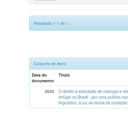
Resultado 1-1 de 1.
Conjunto de itens:
Data do
Título
documento
2024
O direito à educação de crianças e a
refúgio no Brasil : por uma política n
linguístico, à luz da teoria da proteção 