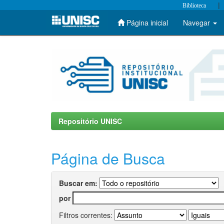
|
Biblioteca
Página inicial
Navegar
Skip
navigation
Repositório UNISC
Página de Busca
Buscar em:
por
Filtros correntes: