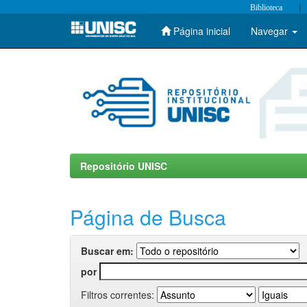
|
Biblioteca
Página inicial
Navegar
Skip
navigation
Repositório UNISC
Página de Busca
Buscar em:
por
Filtros correntes: