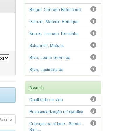
Berger, Conrado Bittencourt
1
Glänzel, Marcelo Henrique
1
Nunes, Leonara Teresinha
1
Schaurich, Mateus
1
Silva, Luana Gehm da
1
Silva, Lucimara da
1
Assunto
Qualidade de vida
2
Revascularização miocárdica
2
Póximo
Crianças da cidade - Saúde -
1
Sant...