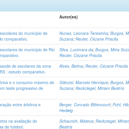
Autor(es)
 escolares do município de
Nunes, Leonara Teresinha
;
Burgos, Mi
do comparativo.
Suzana
;
Reuter, Cézane Priscila
 escolares do município de Rio
Silva, Lucimara da
;
Burgos, Miria Suz
omparativo.
Reuter, Cézane Priscila
à saúde de escolares da zona
Alves, Betina
;
Reuter, Cézane Priscila
 RS : estudo comparativo.
tórios e o consumo máximo de
Glänzel, Marcelo Henrique
;
Burgos, Mi
l em teste progressivo de
Suzana
;
Reckziegel, Miriam Beatrís
ação entre árbitros e
Berger, Conrado Bittencourt
;
Pohl, Hi
Hedwig
retos na avaliação do
Schaurich, Mateus
;
Reckziegel, Miria
s de futebol.
Beatrís