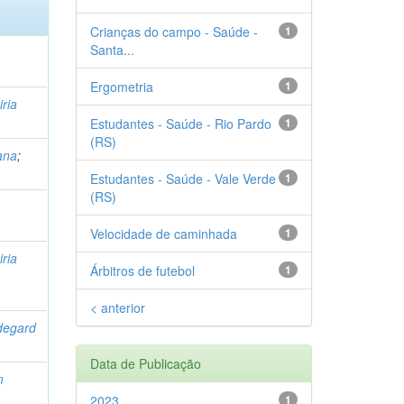
Crianças do campo - Saúde -
1
Santa...
Ergometria
1
ria
Estudantes - Saúde - Rio Pardo
1
(RS)
ana
;
Estudantes - Saúde - Vale Verde
1
(RS)
Velocidade de caminhada
1
ria
Árbitros de futebol
1
< anterior
ldegard
Data de Publicação
m
2023
1