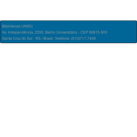
Bibliotecas UNISC
Av. Independência, 2293, Bairro Universitário - CEP 96815-900
Santa Cruz do Sul - RS / Brasil. Telefone: (51)3717.7409