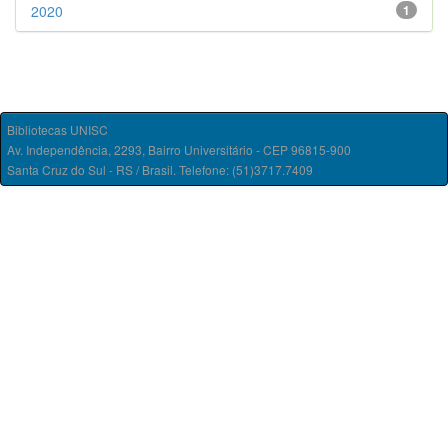
2020
1
Bibliotecas UNISC
Av. Independência, 2293, Bairro Universitário - CEP 96815-900
Santa Cruz do Sul - RS / Brasil. Telefone: (51)3717.7409