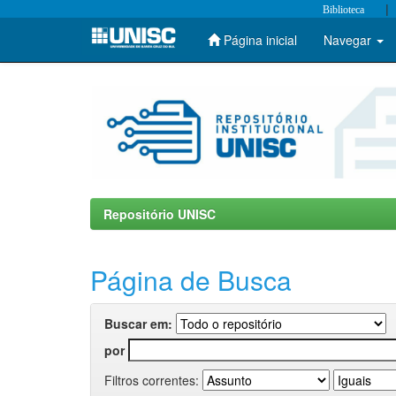
|
Biblioteca
Página inicial
Navegar
Skip
navigation
Repositório UNISC
Página de Busca
Buscar em:
por
Filtros correntes: