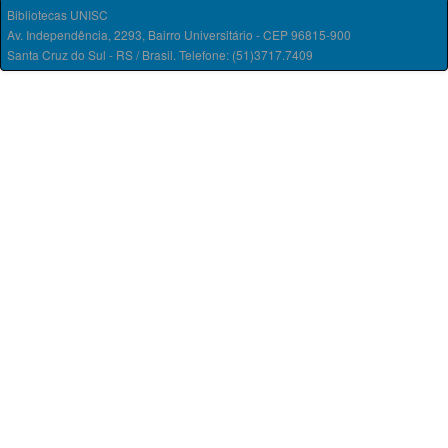
Bibliotecas UNISC
Av. Independência, 2293, Bairro Universitário - CEP 96815-900
Santa Cruz do Sul - RS / Brasil. Telefone: (51)3717.7409