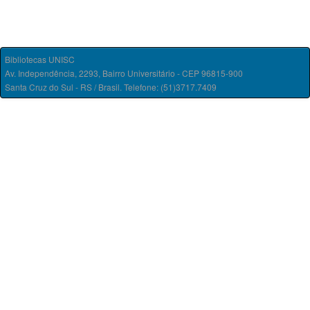
Bibliotecas UNISC
Av. Independência, 2293, Bairro Universitário - CEP 96815-900
Santa Cruz do Sul - RS / Brasil. Telefone: (51)3717.7409