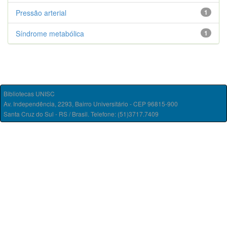
Pressão arterial
1
Síndrome metabólica
1
Bibliotecas UNISC
Av. Independência, 2293, Bairro Universitário - CEP 96815-900
Santa Cruz do Sul - RS / Brasil. Telefone: (51)3717.7409