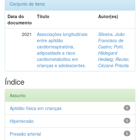
Conjunto de itens:
Data do
Título
Autor(es)
documento
2021
Associações longitudinais
Silveira, João
entre aptidão
Francisco de
cardiorrespiratória,
Castro
;
Pohl,
adiposidade e risco
Hildegard
cardiometabólico em
Hedwig
;
Reuter,
crianças e adolescentes.
Cézane Priscila
Índice
Assunto
Aptidão física em crianças
1
Hipertensão
1
Pressão arterial
1