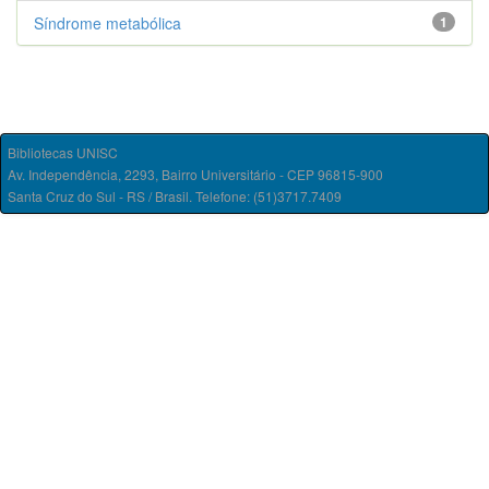
Síndrome metabólica
1
Bibliotecas UNISC
Av. Independência, 2293, Bairro Universitário - CEP 96815-900
Santa Cruz do Sul - RS / Brasil. Telefone: (51)3717.7409