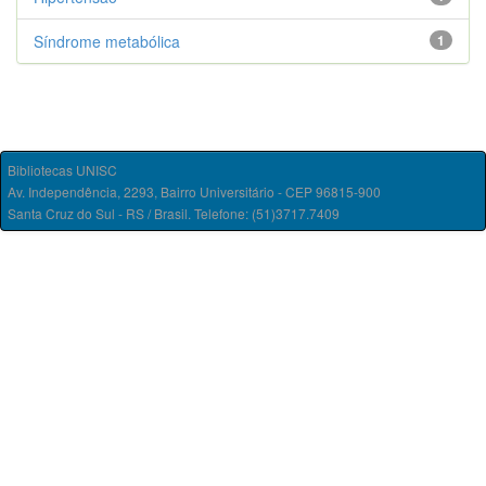
Síndrome metabólica
1
Bibliotecas UNISC
Av. Independência, 2293, Bairro Universitário - CEP 96815-900
Santa Cruz do Sul - RS / Brasil. Telefone: (51)3717.7409