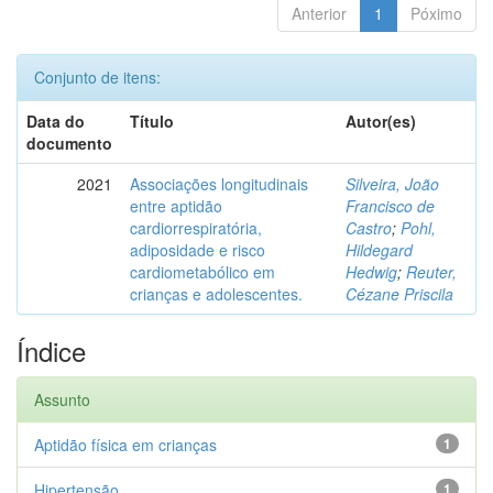
Anterior
1
Póximo
Conjunto de itens:
Data do
Título
Autor(es)
documento
2021
Associações longitudinais
Silveira, João
entre aptidão
Francisco de
cardiorrespiratória,
Castro
;
Pohl,
adiposidade e risco
Hildegard
cardiometabólico em
Hedwig
;
Reuter,
crianças e adolescentes.
Cézane Priscila
Índice
Assunto
Aptidão física em crianças
1
Hipertensão
1