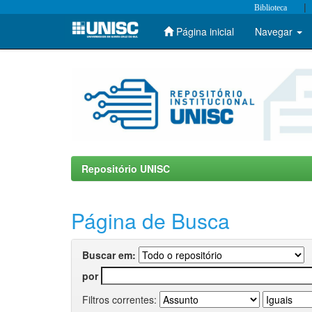
|
Biblioteca
Página inicial
Navegar
Skip
navigation
Repositório UNISC
Página de Busca
Buscar em:
por
Filtros correntes: