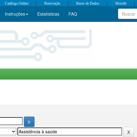
|
|
|
|
Catálogo Online
Renovação
Bases de Dados
Moodle
Instruções
Estatísticas
FAQ