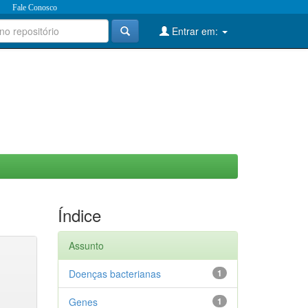
Fale Conosco
Entrar em:
Índice
Assunto
Doenças bacterianas
1
Genes
1