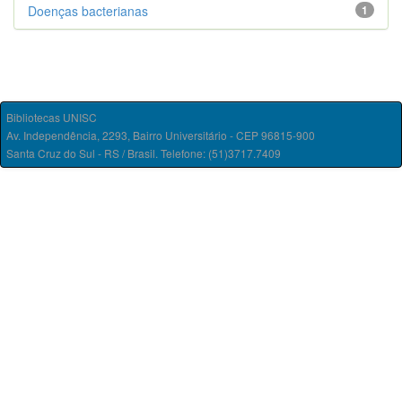
Doenças bacterianas
1
Bibliotecas UNISC
Av. Independência, 2293, Bairro Universitário - CEP 96815-900
Santa Cruz do Sul - RS / Brasil. Telefone: (51)3717.7409