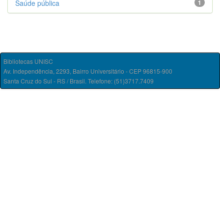
Saúde pública
1
Bibliotecas UNISC
Av. Independência, 2293, Bairro Universitário - CEP 96815-900
Santa Cruz do Sul - RS / Brasil. Telefone: (51)3717.7409