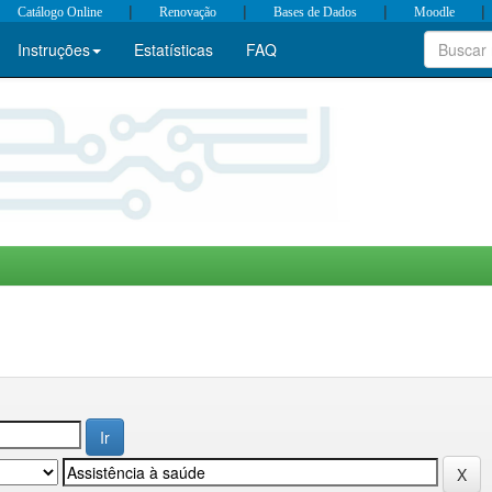
|
|
|
|
Catálogo Online
Renovação
Bases de Dados
Moodle
Instruções
Estatísticas
FAQ