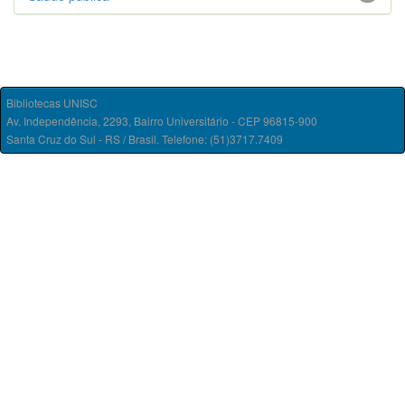
Bibliotecas UNISC
Av. Independência, 2293, Bairro Universitário - CEP 96815-900
Santa Cruz do Sul - RS / Brasil. Telefone: (51)3717.7409