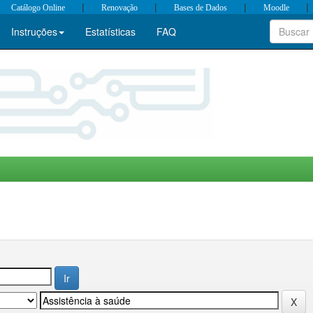
|
|
|
|
Catálogo Online
Renovação
Bases de Dados
Moodle
Instruções
Estatísticas
FAQ