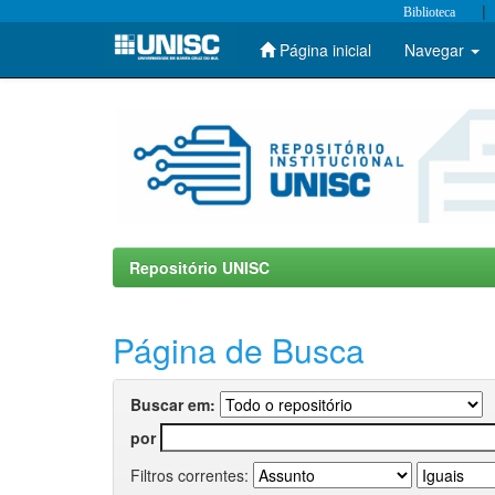
|
Biblioteca
Página inicial
Navegar
Skip
navigation
Repositório UNISC
Página de Busca
Buscar em:
por
Filtros correntes: