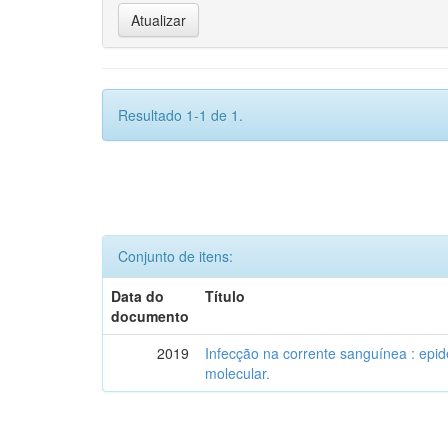
Resultado 1-1 de 1.
Conjunto de itens:
Data do
Título
documento
2019
Infecção na corrente sanguínea : epid
molecular.