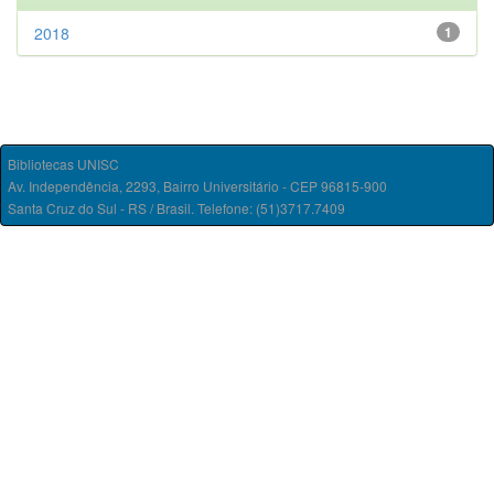
2018
1
Bibliotecas UNISC
Av. Independência, 2293, Bairro Universitário - CEP 96815-900
Santa Cruz do Sul - RS / Brasil. Telefone: (51)3717.7409