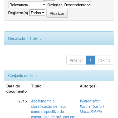
Ordenar
Registro(s)
Resultado 1-1 de 1.
Anterior
1
Póximo
Conjunto de itens:
Data do
Título
Autor(es)
documento
2015
Acolhimento e
Winterhalter,
classificação de risco
Karine
;
Sartori,
como dispositivo de
Maria Salette
construção de práticas em