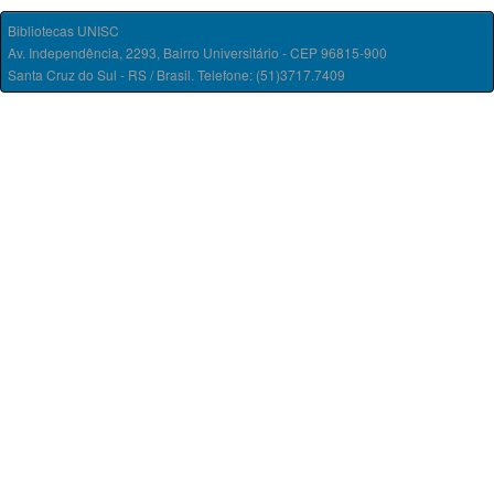
Bibliotecas UNISC
Av. Independência, 2293, Bairro Universitário - CEP 96815-900
Santa Cruz do Sul - RS / Brasil. Telefone: (51)3717.7409