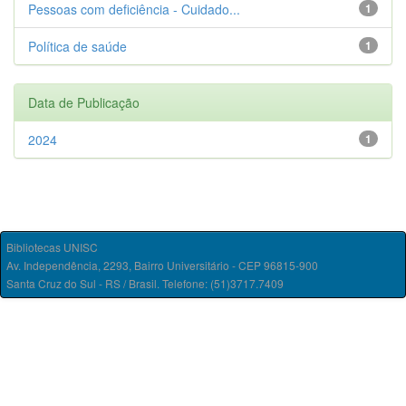
Pessoas com deficiência - Cuidado...
1
Política de saúde
1
Data de Publicação
2024
1
Bibliotecas UNISC
Av. Independência, 2293, Bairro Universitário - CEP 96815-900
Santa Cruz do Sul - RS / Brasil. Telefone: (51)3717.7409